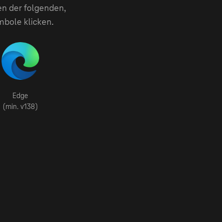
en der folgenden,
mbole klicken.
Edge
(min. v138)