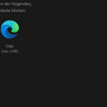
en der folgenden,
mbole klicken.
Edge
(min. v138)