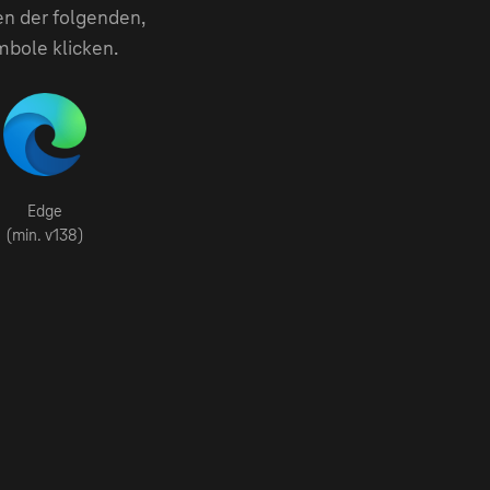
en der folgenden,
mbole klicken.
Edge
(min. v138)